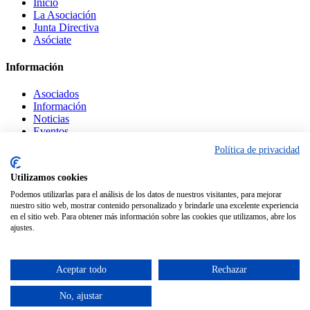
Inicio
La Asociación
Junta Directiva
Asóciate
Información
Asociados
Información
Noticias
Eventos
Política de privacidad
Legal
Utilizamos cookies
Contacto
Podemos utilizarlas para el análisis de los datos de nuestros visitantes, para mejorar
Aviso Legal
nuestro sitio web, mostrar contenido personalizado y brindarle una excelente experiencia
Política Privacidad
en el sitio web. Para obtener más información sobre las cookies que utilizamos, abre los
Política Cookies
ajustes.
© Copyright
ASECEM.
Desarrollada por
Centro Tecnológico Alcázar
Aceptar todo
Rechazar
Facebook
Twitter
No, ajustar
Instagram