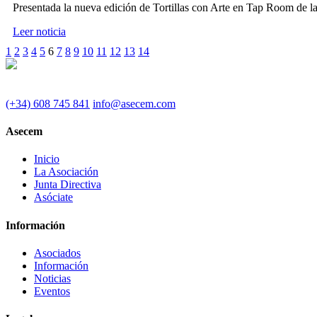
Presentada la nueva edición de Tortillas con Arte en Tap Room de la
Leer noticia
1
2
3
4
5
6
7
8
9
10
11
12
13
14
(+34) 608 745 841
info@asecem.com
Asecem
Inicio
La Asociación
Junta Directiva
Asóciate
Información
Asociados
Información
Noticias
Eventos