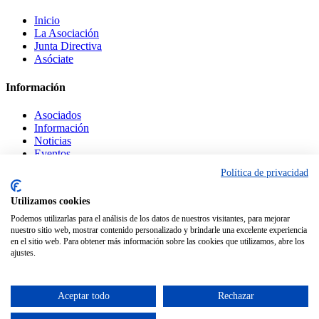
Inicio
La Asociación
Junta Directiva
Asóciate
Información
Asociados
Información
Noticias
Eventos
Política de privacidad
Legal
Utilizamos cookies
Contacto
Podemos utilizarlas para el análisis de los datos de nuestros visitantes, para mejorar
Aviso Legal
nuestro sitio web, mostrar contenido personalizado y brindarle una excelente experiencia
Política Privacidad
en el sitio web. Para obtener más información sobre las cookies que utilizamos, abre los
Política Cookies
ajustes.
© Copyright
ASECEM.
Desarrollada por
Centro Tecnológico Alcázar
Aceptar todo
Rechazar
Facebook