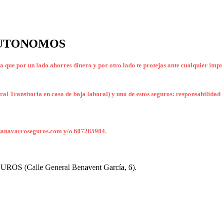
AUTONOMOS
ue por un lado ahorres dinero y por otro lado te protejas ante cualquier impr
al Transitoria en caso de baja laboral) y uno de estos seguros:
responsabilidad 
orjanavarroseguros.com y/o 607285984.
S (Calle General Benavent García, 6).