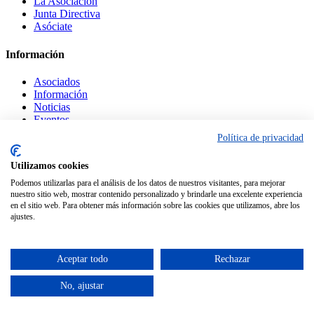
La Asociación
Junta Directiva
Asóciate
Información
Asociados
Información
Noticias
Eventos
Política de privacidad
Legal
Utilizamos cookies
Contacto
Podemos utilizarlas para el análisis de los datos de nuestros visitantes, para mejorar
Aviso Legal
nuestro sitio web, mostrar contenido personalizado y brindarle una excelente experiencia
Política Privacidad
en el sitio web. Para obtener más información sobre las cookies que utilizamos, abre los
Política Cookies
ajustes.
© Copyright
ASECEM.
Desarrollada por
Centro Tecnológico Alcázar
Aceptar todo
Rechazar
Facebook
Twitter
No, ajustar
Instagram